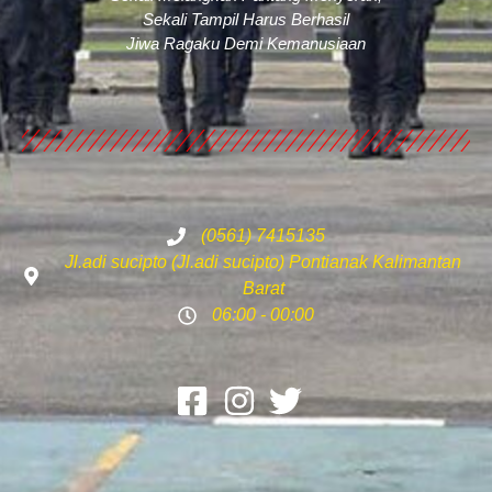
Sekali Tampil Harus Berhasil
Jiwa Ragaku Demi Kemanusiaan
(0561) 7415135
Jl.adi sucipto (Jl.adi sucipto) Pontianak Kalimantan
Barat
06:00 - 00:00