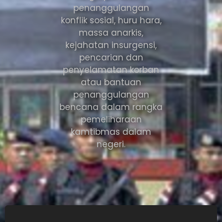
penanggulangan
konflik sosial, huru hara,
massa anarkis,
kejahatan insurgensi,
pencarian dan
penyelamatan korban
atau bantuan
penanggulangan
bencana dalam rangka
pemeliharaan
kamtibmas dalam
negeri.