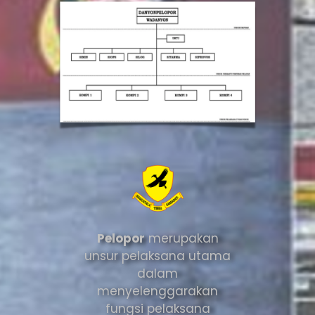
Pelopor
merupakan
unsur pelaksana utama
dalam
menyelenggarakan
fungsi pelaksana