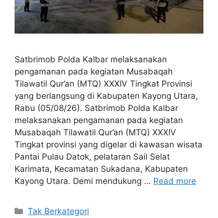
Satbrimob Polda Kalbar melaksanakan
pengamanan pada kegiatan Musabaqah
Tilawatil Qur’an (MTQ) XXXIV Tingkat Provinsi
yang berlangsung di Kabupaten Kayong Utara,
Rabu (05/08/26). Satbrimob Polda Kalbar
melaksanakan pengamanan pada kegiatan
Musabaqah Tilawatil Qur’an (MTQ) XXXIV
Tingkat provinsi yang digelar di kawasan wisata
Pantai Pulau Datok, pelataran Sail Selat
Karimata, Kecamatan Sukadana, Kabupaten
Kayong Utara. Demi mendukung …
Read more
Kategori
Tak Berkategori