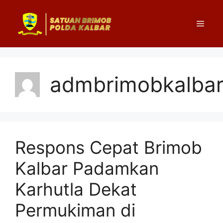
Langsung
ke
Menu
isi
admbrimobkalbar
Respons Cepat Brimob
Kalbar Padamkan
Karhutla Dekat
Permukiman di