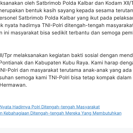
aksanakan oleh Satbrimob Polda Kalbar dan Kodam XII/
uga merupakan bentuk kasih sayang kepada sesama ter
rsonel Satbrimob Polda Kalbar yang ikut pada pelaksa
uk nyata hadirnya TNI-Polri ditengah-tengah masyara
ini masyarakat bisa sedikit terbantu dan semoga pemb
II/Tpr melaksanakan kegiatan bakti sosial dengan men
Pontianak dan Kabupaten Kubu Raya. Kami harap dengan
NI-Polri dan masyarakat terutama anak-anak yang ada d
suhan semoga kami TNI-Polri bisa tetap kompak dalam
s Hermawan.
 Nyata Hadirnya Polri Ditengah-tengah Masyarakat
kan Kebahagiaan Ditengah-tengah Mereka Yang Membutuhkan