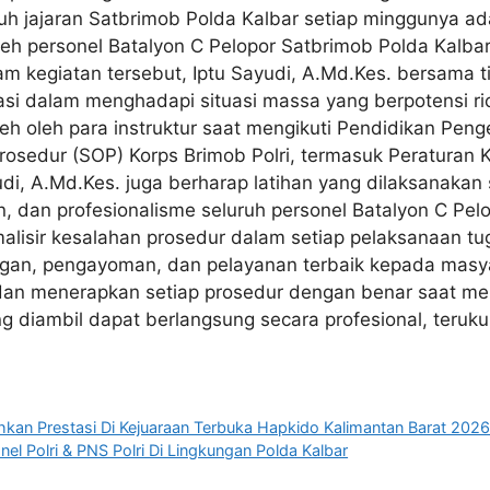
luruh jajaran Satbrimob Polda Kalbar setiap minggunya 
oleh personel Batalyon C Pelopor Satbrimob Polda Kalba
lam kegiatan tersebut, Iptu Sayudi, A.Md.Kes. bersama 
masi dalam menghadapi situasi massa yang berpotensi ri
 oleh para instruktur saat mengikuti Pendidikan Peng
sedur (SOP) Korps Brimob Polri, termasuk Peraturan K
udi, A.Md.Kes. juga berharap latihan yang dilaksanakan
dan profesionalisme seluruh personel Batalyon C Pelop
malisir kesalahan prosedur dalam setiap pelaksanaan t
gan, pengayoman, dan pelayanan terbaik kepada masyarak
an menerapkan setiap prosedur dengan benar saat me
g diambil dapat berlangsung secara profesional, teruk
hkan Prestasi Di Kejuaraan Terbuka Hapkido Kalimantan Barat 202
el Polri & PNS Polri Di Lingkungan Polda Kalbar