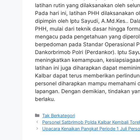
latihan rutin yang dilaksanakan oleh se
Pada hari ini, latihan PHH dilaksanakan 
dipimpin oleh Iptu Sayudi, A.Md.Kes.. Da
PHH, mulai dari teknik dasar hingga for
mengacu pada pengetahuan yang diperoleh
berpedoman pada Standar Operasional Pro
Dankorbrimob Polri (Perdankor). Iptu Say
meningkatkan kemampuan, kesiapsiagaan, 
latihan ini juga diharapkan dapat memini
Kalbar dapat terus memberikan perlindun
personel diharapkan mampu memahami d
lapangan. Dengan demikian, tindakan yan
berlaku.
Kategori
Tak Berkategori
Personel Satbrimob Polda Kalbar Kembali Tore
Upacara Kenaikan Pangkat Periode 1 Juli Person