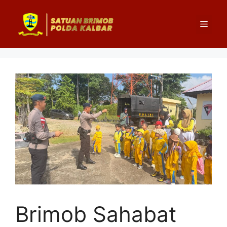
Langsung
ke
Menu
isi
Brimob Sahabat