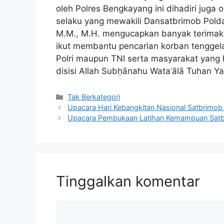
oleh Polres Bengkayang ini dihadiri juga
selaku yang mewakili Dansatbrimob Polda 
M.M., M.H. mengucapkan banyak terimakas
ikut membantu pencarian korban tenggel
Polri maupun TNI serta masyarakat yang 
disisi Allah Subḥānahu Wataʿālā Tuhan Y
Kategori
Tak Berkategori
Upacara Hari Kebangkitan Nasional Satbrimob 
Upacara Pembukaan Latihan Kemampuan Satbr
Tinggalkan komentar
Komentar