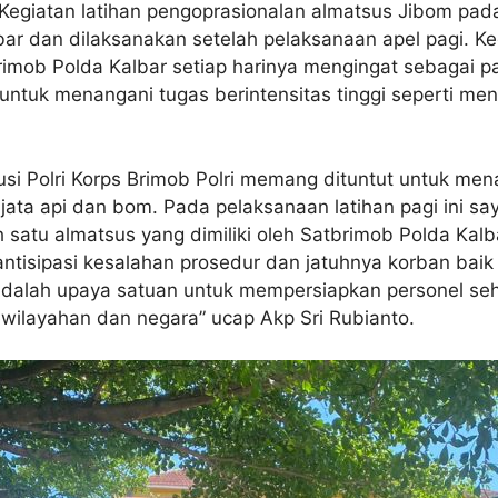
 Kegiatan latihan pengoprasionalan almatsus Jibom pada
 dan dilaksanakan setelah pelaksanaan apel pagi. Keg
rimob Polda Kalbar setiap harinya mengingat sebagai pasu
t untuk menangani tugas berintensitas tinggi seperti 
itusi Polri Korps Brimob Polri memang dituntut untuk men
ata api dan bom. Pada pelaksanaan latihan pagi ini s
satu almatsus yang dimiliki oleh Satbrimob Polda Kal
antisipasi kesalahan prosedur dan jatuhnya korban baik
ni adalah upaya satuan untuk mempersiapkan personel seh
wilayahan dan negara” ucap Akp Sri Rubianto.