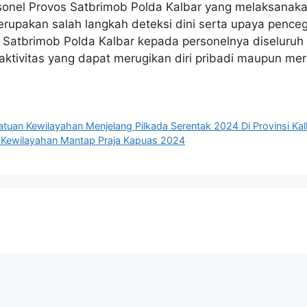
sonel Provos Satbrimob Polda Kalbar yang melaksanakan 
merupakan salah langkah deteksi dini serta upaya pen
h Satbrimob Polda Kalbar kepada personelnya diseluru
aktivitas yang dapat merugikan diri pribadi maupun mer
tuan Kewilayahan Menjelang Pilkada Serentak 2024 Di Provinsi Kal
i Kewilayahan Mantap Praja Kapuas 2024