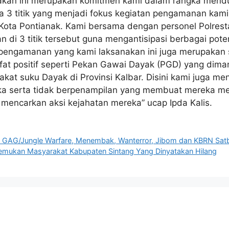
akan ini merupakan komitmen kami dalam rangka mend
 3 titik yang menjadi fokus kegiatan pengamanan kami sia
Kota Pontianak. Kami bersama dengan personel Polrest
di 3 titik tersebut guna mengantisipasi berbagai po
an pengamanan yang kami laksanakan ini juga merupakan
fat positif seperti Pekan Gawai Dayak (PGD) yang dima
akat suku Dayak di Provinsi Kalbar. Disini kami juga 
 serta tidak berpenampilan yang membuat mereka me
mencarkan aksi kejahatan mereka” ucap Ipda Kalis.
AG/Jungle Warfare, Menembak, Wanterror, Jibom dan KBRN Satb
nemukan Masyarakat Kabupaten Sintang Yang Dinyatakan Hilang