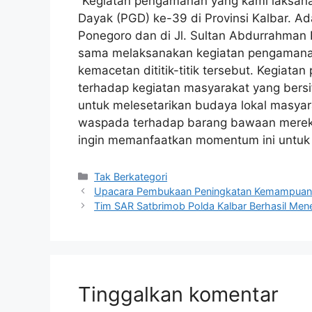
“Kegiatan pengamanan yang kami laksan
Dayak (PGD) ke-39 di Provinsi Kalbar. Ada
Ponegoro dan di Jl. Sultan Abdurrahman 
sama melaksanakan kegiatan pengamanan 
kemacetan dititik-titik tersebut. Kegiat
terhadap kegiatan masyarakat yang bersi
untuk melesetarikan budaya lokal masyar
waspada terhadap barang bawaan mereka
ingin memanfaatkan momentum ini untuk 
Kategori
Tak Berkategori
Upacara Pembukaan Peningkatan Kemampuan G
Tim SAR Satbrimob Polda Kalbar Berhasil Me
Tinggalkan komentar