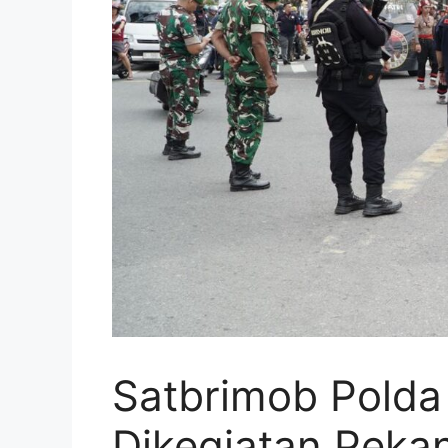
Satbrimob Pold
Dikegiatan Peka