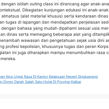
l dengan istilah outing class ini dirancang agar anak
ontekstual. Dikegiatan kunjungan edukasi ini anak-anak 
almatsus (alat material khusus) serta kendaraan dinas
an tugas di lapangan dan mendapatkan penjelasan se
ut dengan bahasa yang mudah dipahami sesuai usia mer
aan dinas serta memegang beberapa alat yang ditampil
 menambah wawasan dan pengetahuan sejak usia dini a
g profesi kepolisian, khususnya tugas dan peran Korp
kegiatan ini juga diharapkan mampu menumbuhkan rasa c
 mereka.
an Aksi Unjuk Rasa Di Kantor Kejaksaan Negeri Singkawang
an Donor Darah Salah Satu Hotel Di Provinsi Kalbar