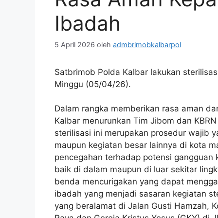
Ibadah
5 April 2026
oleh
admbrimobkalbarpol
Satbrimob Polda Kalbar lakukan sterili
Minggu (05/04/26).
Dalam rangka memberikan rasa aman dan
Kalbar menurunkan Tim Jibom dan KBRN un
sterilisasi ini merupakan prosedur wajib 
maupun kegiatan besar lainnya di kota m
pencegahan terhadap potensi gangguan ka
baik di dalam maupun di luar sekitar lin
benda mencurigakan yang dapat mengga
ibadah yang menjadi sasaran kegiatan st
yang beralamat di Jalan Gusti Hamzah, 
Raya dan Gereja Kristus Yesus (GKY) di 