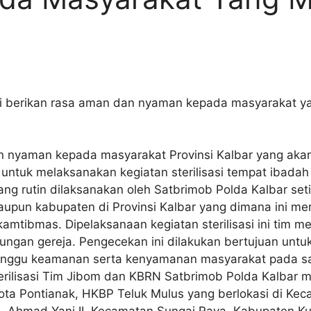
sasi berikan rasa aman dan nyaman kepada masyarakat 
 nyaman kepada masyarakat Provinsi Kalbar yang aka
tuk melaksanakan kegiatan sterilisasi tempat ibadah y
yang rutin dilaksanakan oleh Satbrimob Polda Kalbar set
aupun kabupaten di Provinsi Kalbar yang dimana ini me
mtibmas. Dipelaksanaan kegiatan sterilisasi ini tim 
gkungan gereja. Pengecekan ini dilakukan bertujuan un
nggu keamanan serta kenyamanan masyarakat pada sa
erilisasi Tim Jibom dan KBRN Satbrimob Polda Kalbar m
Kota Pontianak, HKBP Teluk Mulus yang berlokasi di K
Jl. Ahmad Yani II, Kecamatan Sungai Raya, Kabupaten K