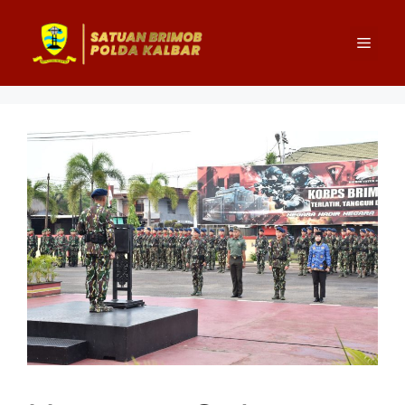
Langsung
ke
Menu
isi